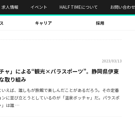
求人情報
イベント
HALF TIMEについて
お問い合わ
ス
キャリア
採用
2023/03/13
チャ」による“観光×パラスポーツ”。静岡県伊東
な取り組み
といえば、誰しもが旅館で楽しんだことがあるだろう。その定番
ョンに並び立とうとしているのが「温泉ボッチャ」だ。パラスポ
」は誰 …