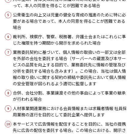
って、本人の同意を得ることが困難である場合
公衆衛生の向上又は児童の健全な育成の推進のために特に必
要がある場合であって、本人の同意を得ることが困難である
場合
裁判所、検察庁、警察、税務署、弁護士会またはこれらに準
じた権限を持つ期間から開示を求められた場合
業務委託契約に基づいて、個人情報の取扱いの一部又は全部
を外部の会社を委託する場合（サーバーへの蔵置及び本サー
ビスの品質を向上する目的で、業務委託先に情報の管理及び
分析を委託する場合も含みます）。この場合、当社は個人情
報の取り扱いに関する契約の締結や委託先において個人情報
の安全管理が図られるよう適切に監督します
合併、会社分割、事業譲渡その他の事由によって事業の継承
が行われる場合
人材事業関連業務における会員情報または求職者情報 社員採
用業務の遂行を目的として委託企業へ提供します
本サービスで広告情報を配信することを目的に、当社の提携
先に広告の配信を委託する場合。この場合における、開示さ