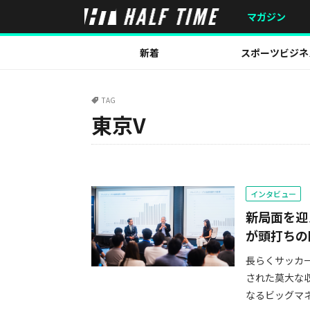
マガジン
新着
スポーツビジネ
TAG
東京V
インタビュー
新局面を迎
が頭打ちの
長らくサッカ
された莫大な
なるビッグマネ