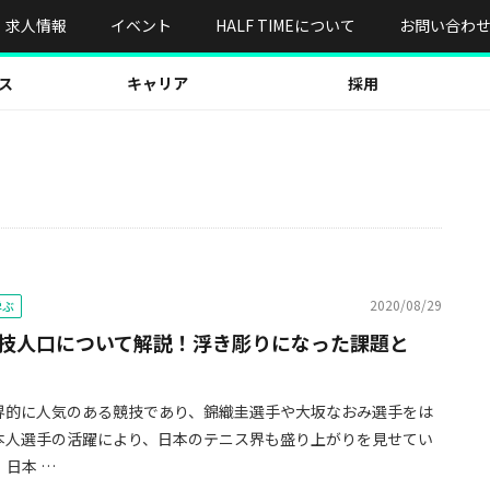
求人情報
イベント
HALF TIMEについて
お問い合わ
ス
キャリア
採用
2020/08/29
学ぶ
技人口について解説！浮き彫りになった課題と
界的に人気のある競技であり、錦織圭選手や大坂なおみ選手をは
本人選手の活躍により、日本のテニス界も盛り上がりを見せてい
、日本 …