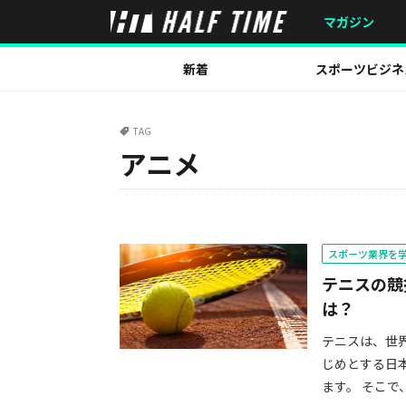
マガジン
新着
スポーツビジネ
TAG
アニメ
スポーツ業界を
テニスの競
は？
テニスは、世
じめとする日
ます。 そこで