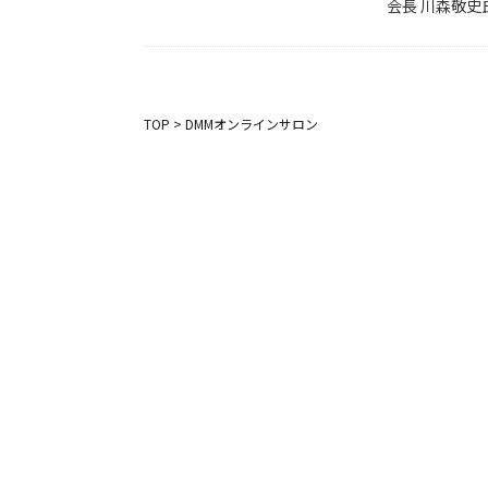
会長 川森敬史
TOP
>
DMMオンラインサロン