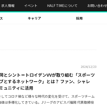
求人情報
イベント
HALF TIMEについて
お問い合わ
ス
キャリア
採用
2024/12/23
岡とシント＝トロイデンVVが取り組む「スポーツ
ブとするネットワーク」とは？ ファン、シャレ
ミュニティに活用
そしてコロナ禍など様々な時代の変化を受けて、スポーツチーム
価値は多様化してきている。Jリーグのアビスパ福岡 代表取締役