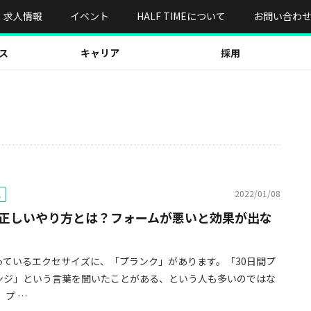
求人情報
イベント
HALF TIMEについて
お問い合わ
ス
キャリア
採用
2022/01/08
ス
正しいやり方とは？フォームが悪いと効果が出な
っているエクセサイズに、「プランク」があります。「30日間プ
ンジ」という言葉を聞いたことがある、という人も多いのではな
 プ …