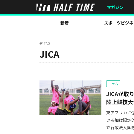
マガジン
新着
スポーツビジネ
TAG
JICA
コラム
JICAが
陸上競技大
東アフリカに
ツ参加は限定
立行政法人国際