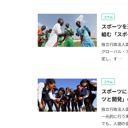
コラム
スポーツを
組む「スポ
独立行政法人国
グローバル・
定し、す …
コラム
スポーツに
ツと開発」
独立行政法人国
一元的に行う
でも、人間の安