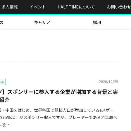
求人情報
イベント
HALF TIMEについて
お問い合わ
ス
キャリア
採用
2020/10/29
学ぶ
ツ】スポンサーに参入する企業が増加する背景と実
紹介
国・中国をはじめ、世界各国で競技人口が増加しているeスポー
益の75％以上がスポンサー収入ですが、プレーヤーである若年層へ
段 …