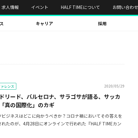
求人情報
イベント
HALF TIMEについて
お問い合わ
ス
キャリア
採用
2020/05/29
ンファレンス
ドリード、バルセロナ、サラゴサが語る、サッカ
「真の国際化」のカギ
ツビジネスはどこに向かうべきか？コロナ禍においてその答えを
れたのが、4月28日にオンラインで行われた『HALF TIMEカン