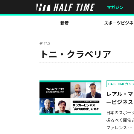
マガジン
新着
スポーツビジネ
TAG
トニ・クラベリア
HALF TIMEカ
レアル・マ
ービジネス
日本のスポー
探るべく開催さ
ファレンス …