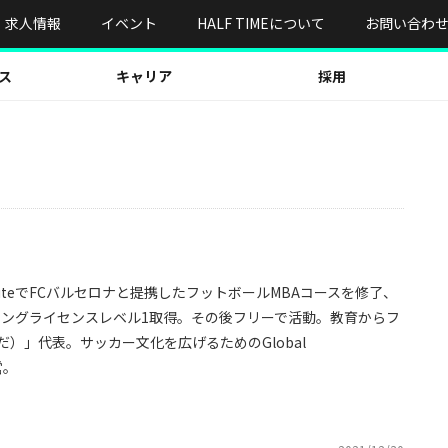
求人情報
イベント
HALF TIMEについて
お問い合わ
ス
キャリア
採用
nstituteでFCバルセロナと提携したフットボールMBAコースを修了、
ーコーチングライセンスレベル1取得。その後フリーで活動。教育からフ
びだ）」代表。サッカー文化を広げるためのGlobal
営。