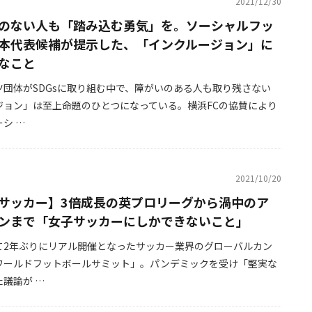
2021/12/30
のない人も「踏み込む勇気」を。ソーシャルフッ
本代表候補が提示した、「インクルージョン」に
なこと
ツ団体がSDGsに取り組む中で、障がいのある人も取り残さない
ジョン」は至上命題のひとつになっている。横浜FCの協賛により
シ …
2021/10/20
サッカー】3倍成長の英プロリーグから渦中のア
ンまで「女子サッカーにしかできないこと」
て2年ぶりにリアル開催となったサッカー業界のグローバルカン
ワールドフットボールサミット」。パンデミックを受け「堅実な
議論が …