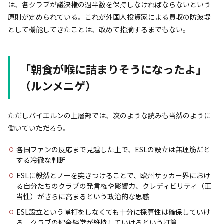
は、各クラブが議決権の過半数を保持しなければならないという
原則が定められている。これが外国人投資家による買収の防波堤
として機能してきたことは、改めて指摘するまでもない。
「朝食が喉に詰まりそうになったよ」
（ルンメニゲ）
ただしバイエルンの上層部では、次のような読みも当然のように
働いていただろう。
各国ファンの反応まで見越した上で、ESLの設立は無理筋だと
する冷徹な判断
ESLに毅然とノーを突きつけることで、欧州サッカー界におけ
る自分たちのクラブの発言権や影響力、クレディビリティ（正
当性）がさらに高まるという政治的な思惑
ESL設立という博打をしなくても十分に採算性は確保していけ
る、クラブの健全経営が維持していけるという打算