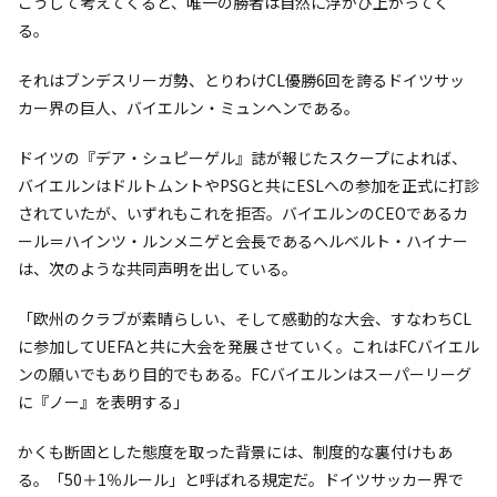
こうして考えてくると、唯一の勝者は自然に浮かび上がってく
る。
それはブンデスリーガ勢、とりわけCL優勝6回を誇るドイツサッ
カー界の巨人、バイエルン・ミュンヘンである。
ドイツの『デア・シュピーゲル』誌が報じたスクープによれば、
バイエルンはドルトムントやPSGと共にESLへの参加を正式に打診
されていたが、いずれもこれを拒否。バイエルンのCEOであるカ
ール＝ハインツ・ルンメニゲと会長であるヘルベルト・ハイナー
は、次のような共同声明を出している。
「欧州のクラブが素晴らしい、そして感動的な大会、すなわちCL
に参加してUEFAと共に大会を発展させていく。これはFCバイエル
ンの願いでもあり目的でもある。FCバイエルンはスーパーリーグ
に『ノー』を表明する」
かくも断固とした態度を取った背景には、制度的な裏付けもあ
る。「50＋1％ルール」と呼ばれる規定だ。ドイツサッカー界で