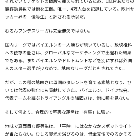
それでいてチケットの値段も抑えられているため、1試合あたりの
観客動員数では他を圧倒。唯一、4万人台を記録している。欧州サ
ッカー界の「優等生」と評される所以だ。
むろんブンデスリーガは完全無欠ではない。
国内リーグではバイエルンの一人勝ちが続いているし、放映権料
への依存の低さは、グローバルなマーケティングで出遅れた結果
でもある。またバイエルンやドルトムントなどを別にすれば外国
人のスター選手が少なめで、地味なリーグだともされてきた。
だが、この種の地味さは母国のタレントを育てる素地となり、ひ
いては代表の強化にも貢献してきた。バイエルン、ドイツ協会、
代表チームを結ぶトライアングルの強固さは、他に類を見ない。
そして何より、合理的で堅実な運営は「有事」に強い。
地味で真面目な優等生は、「平時」にはなかなかスポットライト
が当たらない。むしろ脚光を浴びるのは、借金覚悟でのるかそる