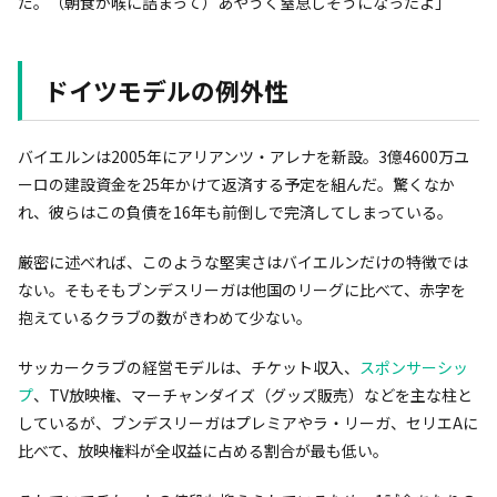
だ。（朝食が喉に詰まって）あやうく窒息しそうになったよ」
ドイツモデルの例外性
バイエルンは2005年にアリアンツ・アレナを新設。3億4600万ユ
ーロの建設資金を25年かけて返済する予定を組んだ。驚くなか
れ、彼らはこの負債を16年も前倒しで完済してしまっている。
厳密に述べれば、このような堅実さはバイエルンだけの特徴では
ない。そもそもブンデスリーガは他国のリーグに比べて、赤字を
抱えているクラブの数がきわめて少ない。
サッカークラブの経営モデルは、チケット収入、
スポンサーシッ
プ
、TV放映権、マーチャンダイズ（グッズ販売）などを主な柱と
しているが、ブンデスリーガはプレミアやラ・リーガ、セリエAに
比べて、放映権料が全収益に占める割合が最も低い。