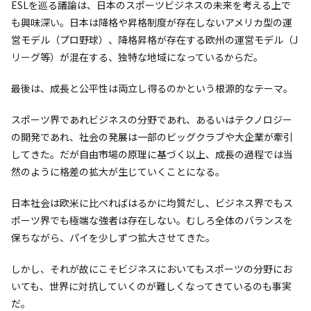
ESLを巡る議論は、日本のスポーツビジネスの未来を考える上で
も興味深い。日本は降格や昇格制度が存在しないアメリカ型の運
営モデル（プロ野球）、降格昇格が存在する欧州の運営モデル（J
リーグ等）が混在する、独特な地域になっているからだ。
最後は、成長と公平性は両立し得るのかという根源的なテーマ。
スポーツ界であれビジネスの分野であれ、あるいはテクノロジー
の開発であれ、社会の発展は一部のビッグクラブや大企業が牽引
してきた。だが自由市場の原理に基づく以上、成長の過程では当
然のように格差の拡大が生じていくことになる。
日本社会は欧米に比べればはるかに均質だし、ビジネス界でもス
ポーツ界でも極端な強者は存在しない。むしろ全体のバランスを
保ちながら、パイを少しずつ拡大させてきた。
しかし、それが故にこそビジネスにおいてもスポーツの分野にお
いても、世界に対抗していくのが難しくなってきているのも事実
だ。