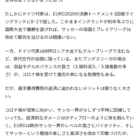
たしかにドイツ代表は、EURO2020の決勝トーナメント1回戦でイ
ングランドに0−2で屈した。このままイングランドが約半年ぶりに
国際大会で優勝を遂げれば、サッカーの母国とプレミアリーグは
改めて脚光を浴びるのは間違いない。
一方、ドイツ代表はW杯ロシア大会でもグループリーグで沈むな
ど、世代交代の谷間に陥っている。またブンデスリーガの場合
は、収益モデルのバランスの良さ（入場料収入／入場者数の多
さ）が、コロナ禍を受けて諸刃の剣になる危険性もある。
だが、選手獲得費用の返済に追われないメリットは限りなく大き
い。
コロナ禍が収束に向かい、サッカー界が少しずつ平時に回帰して
いっても、経済的なダメージはボディブローのように体を蝕んでい
く。EUROは欧州サッカー界のレベルの高さとバイタリティ、そし
てサッカーという競技の楽しさと奥深さを改めて印象づけたが、