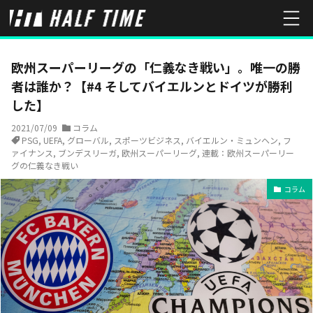
HOME
コラム
欧州スーパーリーグの「仁義なき戦い」。唯一の勝者
欧州スーパーリーグの「仁義なき戦い」。唯一の勝
者は誰か？【#4 そしてバイエルンとドイツが勝利
した】
2021/07/09
コラム
PSG
,
UEFA
,
グローバル
,
スポーツビジネス
,
バイエルン・ミュンヘン
,
フ
ァイナンス
,
ブンデスリーガ
,
欧州スーパーリーグ
,
連載：欧州スーパーリー
グの仁義なき戦い
コラム