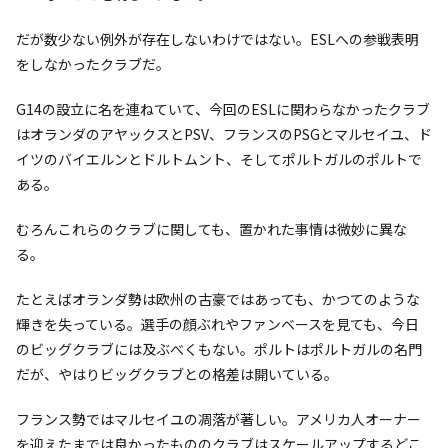
だが数少ない例外が存在しないわけではない。ESLへの参戦表明
をしなかったクラブだ。
G14の設立に名を連ねていて、今回のESLに関わらなかったクラブ
はオランダのアヤックスとPSV、フランスのPSGとマルセイユ、ド
イツのバイエルンとドルトムント、そしてポルトガルのポルトで
ある。
むろんこれらのクラブに関しても、置かれた事情は微妙に異な
る。
たとえばオランダ勢は欧州の古豪ではあっても、かつてのような
輝きを失っている。選手の顔ぶれやファンベースを見ても、今日
のビッグクラブには及ぶべくもない。ポルトはポルトガルの名門
だが、やはりビッグクラブとの格差は開いている。
フランス勢ではマルセイユの凋落が著しい。アメリカ人オーナー
を迎えたまでは良かったもののクラブはスケールアップするどこ