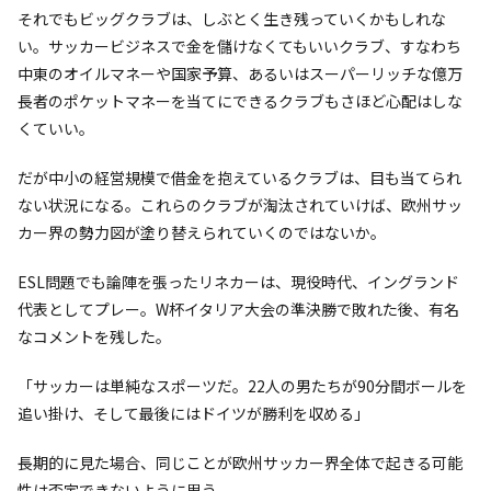
それでもビッグクラブは、しぶとく生き残っていくかもしれな
い。サッカービジネスで金を儲けなくてもいいクラブ、すなわち
中東のオイルマネーや国家予算、あるいはスーパーリッチな億万
長者のポケットマネーを当てにできるクラブもさほど心配はしな
くていい。
だが中小の経営規模で借金を抱えているクラブは、目も当てられ
ない状況になる。これらのクラブが淘汰されていけば、欧州サッ
カー界の勢力図が塗り替えられていくのではないか。
ESL問題でも論陣を張ったリネカーは、現役時代、イングランド
代表としてプレー。W杯イタリア大会の準決勝で敗れた後、有名
なコメントを残した。
「サッカーは単純なスポーツだ。22人の男たちが90分間ボールを
追い掛け、そして最後にはドイツが勝利を収める」
長期的に見た場合、同じことが欧州サッカー界全体で起きる可能
性は否定できないように思う。