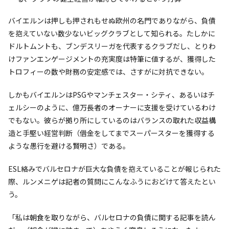
バイエルンは押しも押されもせぬ欧州の名門でありながら、負債
を抱えていない数少ないビッグクラブとして知られる。たしかに
ドルトムントも、ブンデスリーガを代表するクラブだし、とりわ
けファンエンゲージメントの充実度は特筆に値するが、獲得した
トロフィーの数や財務の安定感では、さすがに対抗できない。
しかもバイエルンはPSGやマンチェスター・シティ、あるいはチ
ェルシーのように、億万長者のオーナーに支援を受けているわけ
でもない。彼らが拠り所にしているのはバランスの取れた収益構
造と手堅い経営判断（借金をしてまでスーパースターを獲得する
ような愚行を避ける賢明さ）である。
ESL絡みでバルセロナが巨大な負債を抱えていることが報じられた
際、ルンメニゲは記者の質問にこんなふうにおどけて答えたとい
う。
「私は朝食を取りながら、バルセロナの負債に関する記事を読ん