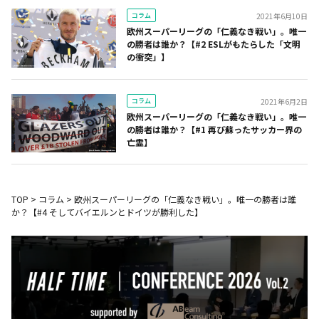
コラム
2021年6月10日
欧州スーパーリーグの「仁義なき戦い」。唯一
の勝者は誰か？【#2 ESLがもたらした「文明
の衝突」】
コラム
2021年6月2日
欧州スーパーリーグの「仁義なき戦い」。唯一
の勝者は誰か？【#1 再び蘇ったサッカー界の
亡霊】
TOP
>
コラム
>
欧州スーパーリーグの「仁義なき戦い」。唯一の勝者は誰
か？【#4 そしてバイエルンとドイツが勝利した】