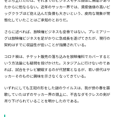
をぶち上げたのは、それまでのビジネスモデル自体に無理があっ
たからに他ならない。近年のサッカー界では、資産価値の高いビ
ッグクラブほど抱え込んだ負債も大きいという、皮肉な現象が常
態化していたことはご承知のとおりだ。
さらに述べれば、放映権ビジネスも安泰ではない。プレミアリー
グは放映権ビジネスを足がかりに急成長を遂げてきたが、現行の
契約はすでに収益性が低いことが指摘されている。
コロナ禍は、チケット販売の落ち込みを放映権料でカバーすると
いう方法論にも疑問を投げかけた。スタジアムに行けないのであ
れば、試合をテレビ観戦するのが代替案となるが、若い世代はサ
ッカーそのものに興味を示さなくなってきている。
いずれにしても王冠の形をした謎のウイルスは、我が世の春を謳
歌していたはずのサッカー界の頭上に、不吉なダモクレスの剣が
吊り下げられていることを明かしたのである。