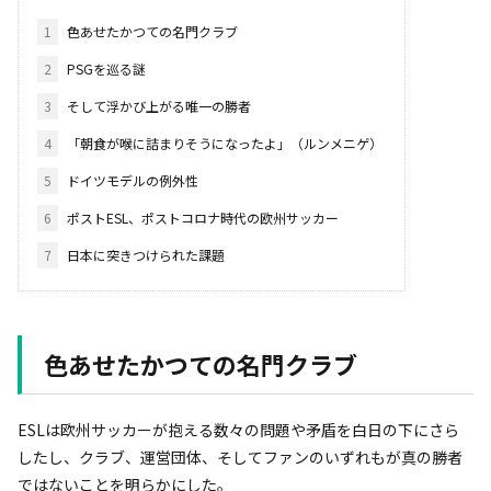
1
色あせたかつての名門クラブ
2
PSGを巡る謎
3
そして浮かび上がる唯一の勝者
4
「朝食が喉に詰まりそうになったよ」（ルンメニゲ）
5
ドイツモデルの例外性
6
ポストESL、ポストコロナ時代の欧州サッカー
7
日本に突きつけられた課題
色あせたかつての名門クラブ
ESLは欧州サッカーが抱える数々の問題や矛盾を白日の下にさら
したし、クラブ、運営団体、そしてファンのいずれもが真の勝者
ではないことを明らかにした。