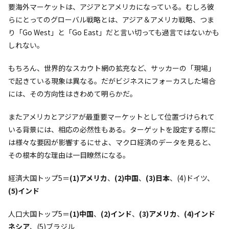
要海外マーケットは、アジアとアメリカになっている。むしろ彼
らにとってのグローバル戦略とは、アジア＆アメリカ戦略、つま
り「Go West」と「Go East」だと言い切っても過言ではないかも
しれない。
もちろん、世界的なスカウト網の拡充など、サッカーの「現場」
で起きている現象は異なる。だがビジネスにフォーカスした場合
には、その方向性はきわめて明らかだ。
またアメリカとアジアが最重要マーケットとして位置づけられて
いる背景には、相応の必然性もある。ターゲットを設定する際に
は様々な要因が影響するにせよ、マクロ経済のデータを見ると、
その根本的な理由は一目瞭然になる。
経済大国トップ5＝
(1)アメリカ
、
(2)中国
、
(3)日本
、(4)ドイツ、
(5)インド
人口大国トップ5＝
(1)中国
、
(2)インド
、
(3)アメリカ
、
(4)インド
ネシア
、(5)ブラジル