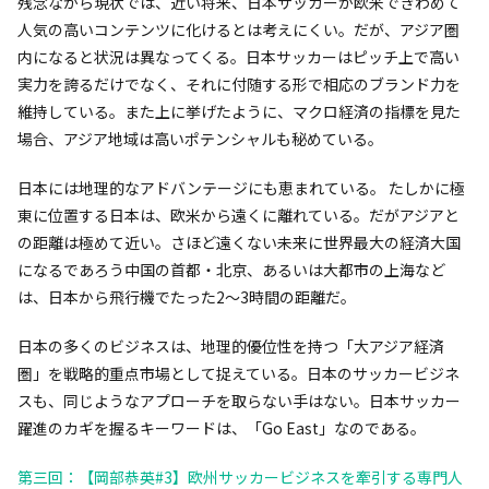
残念ながら現状では、近い将来、日本サッカーが欧米できわめて
人気の高いコンテンツに化けるとは考えにくい。だが、アジア圏
内になると状況は異なってくる。日本サッカーはピッチ上で高い
実力を誇るだけでなく、それに付随する形で相応のブランド力を
維持している。また上に挙げたように、マクロ経済の指標を見た
場合、アジア地域は高いポテンシャルも秘めている。
日本には地理的なアドバンテージにも恵まれている。 たしかに極
東に位置する日本は、欧米から遠くに離れている。だがアジアと
の距離は極めて近い。さほど遠くない未来に世界最大の経済大国
になるであろう中国の首都・北京、あるいは大都市の上海など
は、日本から飛行機でたった2～3時間の距離だ。
日本の多くのビジネスは、地理的優位性を持つ「大アジア経済
圏」を戦略的重点市場として捉えている。日本のサッカービジネ
スも、同じようなアプローチを取らない手はない。日本サッカー
躍進のカギを握るキーワードは、「Go East」なのである。
第三回：【岡部恭英#3】欧州サッカービジネスを牽引する専門人