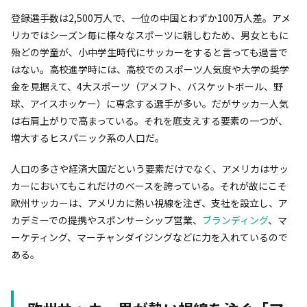
登録選手数は2,500万人で、一位の中国とわずか100万人差。アメ
リカではシーズン毎に様々なスポーツに親しむため、男女ともに
殆どの学童が、小中学生時代にサッカーをすると言っても過言で
はない。高校進学時には、高校でのスポーツ人気度や大学の奨学
金を見据えて、4大スポーツ（アメフト、バスケットボール、野
球、アイスホッケー）に専念する選手が多い。だがサッカー人気
は右肩上がりで高まっている。それを底支えする要素の一つが、
増大するヒスパニック系の人口だ。
人口の多さや経済大国だという要素だけでなく、アメリカはサッ
カーにおいてもこれだけのベースを誇っている。それが故にこそ
欧州サッカーは、アメリカに熱い視線を注ぎ、支社を設立し、ア
カデミーでの提携やスポンサーシップ営業、
ブランディング
、マ
ーケティング、マーチャンダイジングなどに力を入れているので
ある。