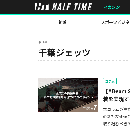
マガジン
新着
スポーツビジネ
TAG
千葉ジェッツ
コラム
【ABeam
着を実現す
本コラムの連
の新たな価値
取り組むべき課