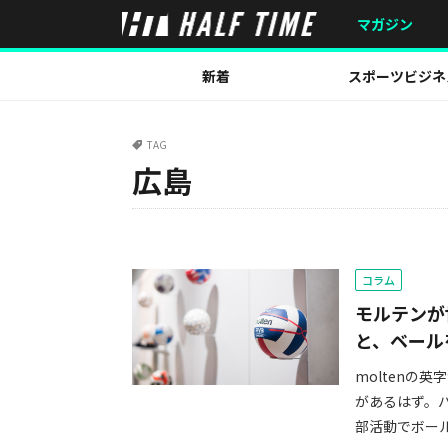
マガジン
新着
スポーツビジネ
TAG
広島
コラム
モルテンが
と、ベール
moltenの
があるはず。
部活動でボール