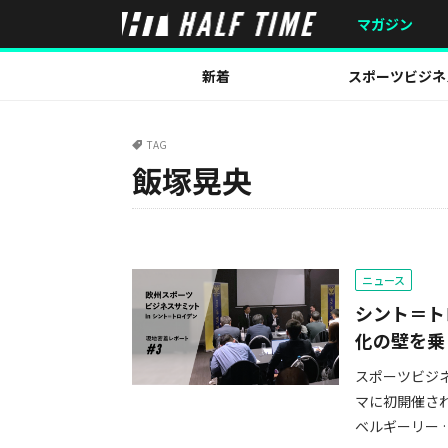
マガジン
新着
スポーツビジネ
TAG
飯塚晃央
ニュース
シント＝ト
化の壁を乗
スポーツビジ
マに初開催され
ベルギーリー 