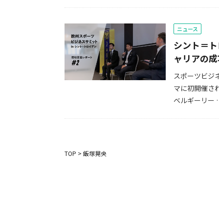
ニュース
シント＝ト
ャリアの成
スポーツビジ
マに初開催され
ベルギーリー 
TOP
>
飯塚晃央