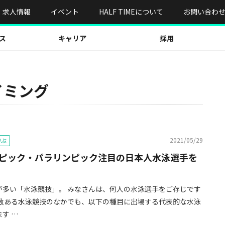
求人情報
イベント
HALF TIMEについて
お問い合わ
ス
キャリア
採用
イミング
2021/05/29
学ぶ
ピック・パラリンピック注目の日本人水泳選手を
が多い「水泳競技」。 みなさんは、何人の水泳選手をご存じです
、数ある水泳競技のなかでも、以下の種目に出場する代表的な水泳
す …