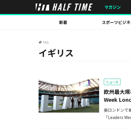
マガジン
新着
スポーツビジネ
TAG
イギリス
ニュース
欧州最大規
Week L
英ロンドンで
「Leaders 