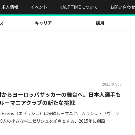
求人情報
イベント
HALF TIMEについて
お問い合わ
ス
キャリア
採用
2021/07/07
の村からヨーロッパサッカーの舞台へ。日本人選手も
ルーマニアクラブの新たな挑戦
resul Ezeris（エゼリシュ）は東欧ルーマニア、カラシュ・セヴェリ
00人の小さな村エゼリシュを拠点とする、2015年に創設 …