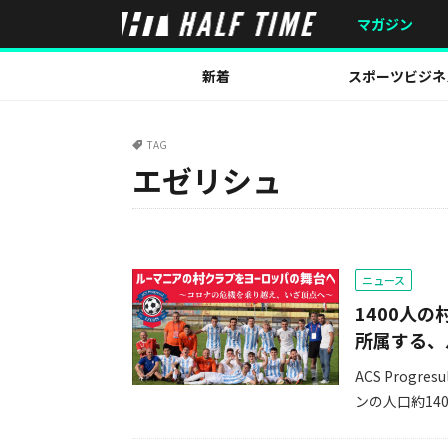
マガジン
新着
スポーツビジネ
TAG
エゼリシュ
ニュース
1400人
所属する、
ACS Prog
ンの人口約14