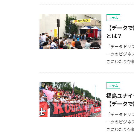
コラム
【データで
とは？
「データドリ
ーツのビジネ
きにわたり存続
コラム
福島ユナイ
【データで
「データドリ
ーツのビジネ
きにわたり存続