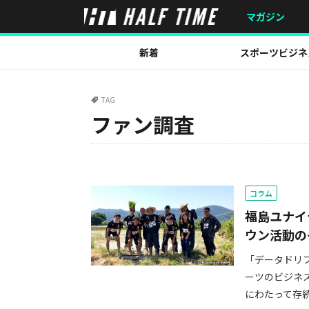
マガジン
新着
スポーツビジネ
TAG
ファン調査
コラム
福島ユナイ
ウン活動の
「データドリ
ーツのビジネ
にわたって存続