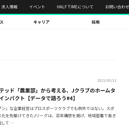
求人情報
イベント
HALF TIMEについて
お問い合わ
ス
キャリア
採用
2021/05/13
テッド「農業部」から考える、Jクラブのホームタ
インパクト【データで語ろう#4】
ブン」な企業経営はプロスポーツクラブでも例外ではない。スポ
ス化を先駆けてきたJリーグは、百年構想を掲げ、地域密着で長き
して …