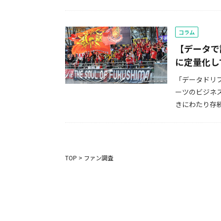
コラム
【データで
に定量化し
「データドリ
ーツのビジネ
きにわたり存続
TOP
>
ファン調査