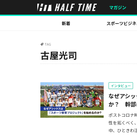
マガジン
新着
スポーツビジネ
TAG
古屋光司
インタビュー
なぜアシッ
か？ 幹部
ポストコロナ
性を拓くべく
中、ひときわ注