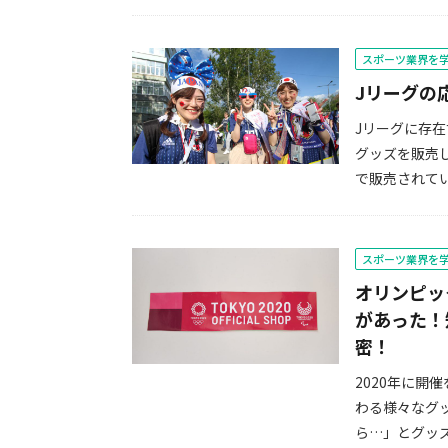
スポーツ業界を
Jリーグの
Jリーグに存
グッズを販売
で販売されてい
スポーツ業界を
オリンピッ
があった！
密！
2020年に
わる様々なグ
ら…」とグッズ