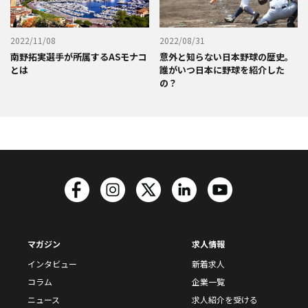
2022/11/08
2022/08/31
南野拓実選手が所属するASモナコ
意外と知らない日本野球の歴史。
とは
誰がいつ日本に野球を紹介した
の？
マガジン
求人情報
インタビュー
新着求人
コラム
企業一覧
ニュース
求人紹介を受ける