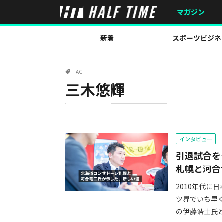
マガジン
新着
スポーツビジネ
TAG
三木悠輝
インタビュー
引退試合を
札幌と河合
2010年代
ツ界でいち早
の伊藤浩士氏と