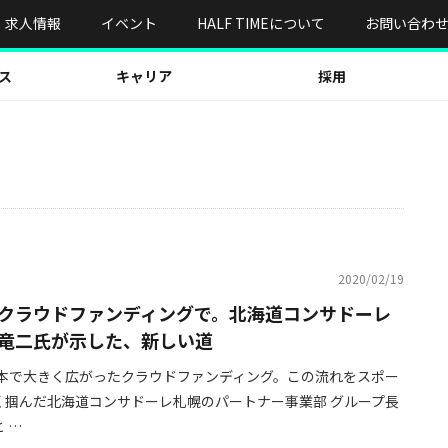
求人情報
イベント
HALF TIMEについて
お問い合わ
ス
キャリア
採用
2020/02/19
クラウドファンディングで。北海道コンサドーレ
竜二氏が示した、新しい道
に日本で大きく広がったクラウドファンディング。この流れをスポー
く掴んだ北海道コンサドーレ札幌のパートナー事業部 グループ長
 …