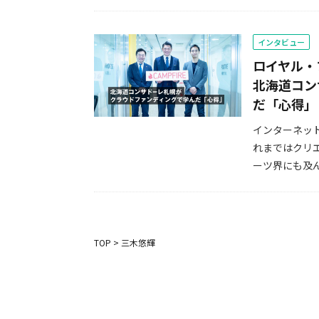
インタビュー
ロイヤル・
北海道コン
だ「心得」
インターネッ
れまではクリ
ーツ界にも及ん
TOP
>
三木悠輝