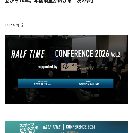
立から10年。本橋麻里が掲げる「次の夢」
TOP
>
育成