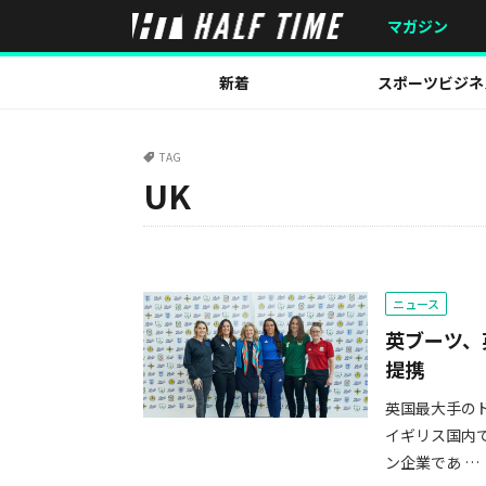
マガジン
新着
スポーツビジネ
TAG
UK
ニュース
英ブーツ、
提携
英国最大手のド
イギリス国内で
ン企業であ …