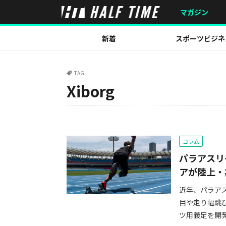
マガジン
新着
スポーツビジネ
TAG
Xiborg
コラム
パラアスリ
アが陸上・
近年、パラア
目や走り幅跳
ツ用義足を開発