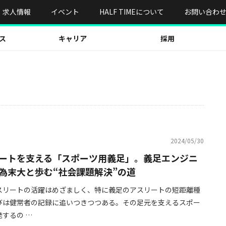
求人情報
イベント
HALF TIMEについて
お問い合わ
ス
キャリア
採用
2024/05/30
ートを支える「スポーツ用義足」。義足エンジニ
為末大と歩む“社会課題解決”の道
スリートの活躍はめざましく、特に義足のアスリートの短距離種
びは健常者の記録に追いつきつつある。その足元を支えるスポー
するの …