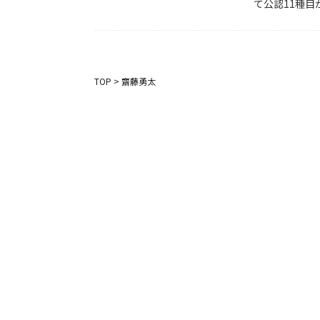
て公認11種目
TOP
>
齋藤勇太