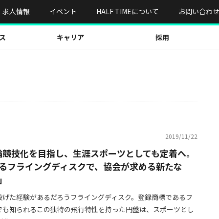
求人情報
イベント
HALF TIMEについて
お問い合わ
ス
キャリア
採用
2019/11/22
五輪競技化を目指し、生涯スポーツとしても定着へ――。
るフライングディスクで、協会が求める新たな
」
投げた経験があるだろうフライングディスク。登録商標であるフ
でも知られるこの独特の飛行特性を持った円盤は、スポーツとし