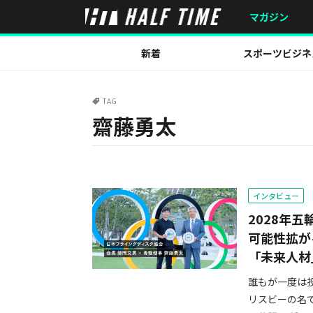
マガジン
新着
スポーツビジネ
TAG
齋藤勇太
インタビュー
2028年
可能性拡が
「未来人材
誰もが一度は
リスビーの名