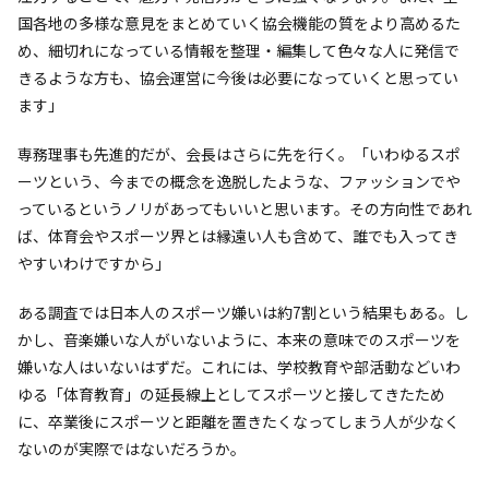
国各地の多様な意見をまとめていく協会機能の質をより高めるた
め、細切れになっている情報を整理・編集して色々な人に発信で
きるような方も、協会運営に今後は必要になっていくと思ってい
ます」
専務理事も先進的だが、会長はさらに先を行く。「いわゆるスポ
ーツという、今までの概念を逸脱したような、ファッションでや
っているというノリがあってもいいと思います。その方向性であれ
ば、体育会やスポーツ界とは縁遠い人も含めて、誰でも入ってき
やすいわけですから」
ある調査では日本人のスポーツ嫌いは約7割という結果もある。し
かし、音楽嫌いな人がいないように、本来の意味でのスポーツを
嫌いな人はいないはずだ。これには、学校教育や部活動などいわ
ゆる「体育教育」の延長線上としてスポーツと接してきたため
に、卒業後にスポーツと距離を置きたくなってしまう人が少なく
ないのが実際ではないだろうか。