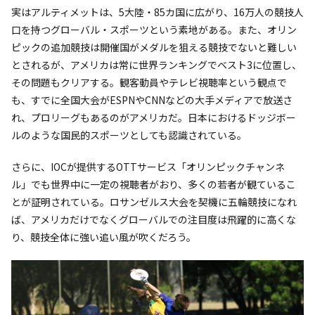
実はアルティメットは、5大陸・85カ国に広がり、16万人の競技人
口を持つグローバル・スポーツという素地がある。また、オリン
ピックの追加競技は開催国がメダルを狙える競技でないと難しい
とされるが、アメリカは常に世界ランキングでベスト3に位置し、
その問題もクリアする。観客動員やテレビ視聴率という観点で
も、すでに全国大会がESPNやCNNなどの大手メディアで放送さ
れ、プロリーグもあるのがアメリカだ。日本におけるドッジボー
ルのような国民的スポーツとしても認識されている。
さらに、IOCが提供するOTTサービス「オリンピックチャンネ
ル」でも世界中に一定の視聴者がおり、多くの若者が観ているこ
とが証明されている。ロサンゼルス大会を契機に五輪競技になれ
ば、アメリカだけでなくグローバルでの注目度は飛躍的に高くな
り、競技全体に強い追い風が吹くだろう。