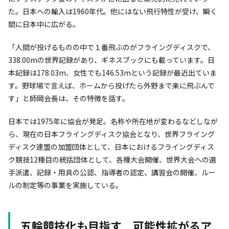
た。日本への輸入は1960年代。他にはない飛行特性が受け、瞬く
間に日本中に広がる。
「人間が投げるものの中で１番飛ぶのがフライングディスクで、
338.00mの世界記録があり、ギネスブックにも載っています。日
本記録は178.03m、女性でも146.53mという記録が最近出ていま
す。野球場で言えば、ホームから投げたら外野まで楽に飛ぶんで
す」と師岡会長は、その特徴を話す。
日本では1975年に協会が発足。名称や所在地が変わるなどしなが
ら、現在の日本フライングディスク協会となり、世界フライング
ディスク連盟の加盟団体として、日本におけるフライングディス
ク競技12種目の統括団体として、各種大会開催、世界大会への選
手派遣、記録・用具の公認、指導者の認定、講習会の開催、ルー
ルの制定等の事業を実施している。
五輪競技化も目指す 可能性拡がるア