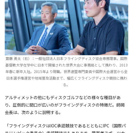
齋藤 勇太（右）：一般社団法人日本フライングディスク協会専務理事。国際
基督教大学在学中に日本で開催された世界大会に事務局として携わり、2013
年春に新卒入社。2015年より現職。世界連盟専門委員や国際大会運営から全
日本選手権運営や地域普及活動まで、幅広くフライングディスク競技に携わ
る。
アルティメットの他にもディスクゴルフなどの様々な種目があ
り、圧倒的に間口が広いのがフライングディスクの特徴だ。師岡
会長は、次のように説明する。
「フライングディスクはIOC承認競技であるとともにIPC（国際パ
ラリンピック委員会）承認競技でもあります。障害者スポーツ大