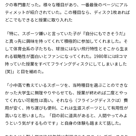
クの専門書だった。様々な種目があり、一番最後のページにアル
ティメットが紹介されていた。この種目なら、ディスク1枚あれば
どこでもできると授業に取り入れた
「特に、スポーツ嫌いと言っていた子が『自分にもできそうだ』
と真っ先に興味を持ってくれて積極的に参加してくれました。そ
して体育会系の子たちも、球技にはない飛行特性とそこから生ま
れる戦略性が面白いとファンになってくれた。1980年には8コマ
持っていた授業をすべてフライングディスクにしてしまいました
(笑)」と目を細めた。
「小中高で教えているスポーツを、当時種目を選ぶことのできな
かった大学生に無理やりやらせても、授業が終われば二度とやっ
てくれない可能性は高い。それなら（フライングディスクは）費
用が安く、持ち運びも便利、これは生涯スポーツとして有用性が
高いなと思いました。「目の前に道具があると、人間やってみよ
うという気がするものです」と自身の体験も踏まえて話した。