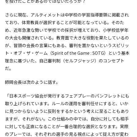
を投げたことがあるのではないだろうか？
さらに現在、アルティメットは中学校の学習指導要領に掲載され
ており、体育教員が選択することが可能となっている。そのた
め、近年急激な勢いで学校での採択が増えており、小学校低学年
の大会も開催されている。教育面で大きな役割を果たしているの
が、冒頭の会長の言葉にもある、審判を置かないというスピリッ
ト・オブ・ザ・ゲーム（Spirit of the Game : SOTG）という基本
理念に基づいた、自己審判制（セルフジャッジ）のコンセプト
だ。
師岡会長は次のように話す。
「日本スポーツ協会が発行するフェアプレーのパンフレットにも
取り上げられています。ルールの運用を審判任せにすると、いか
に見つからないように反則をするかという考えに至ることもあり
ますが、それがない。この仕組みの中では、自分に対しても相手
に対しても正直になることが一番合理的な選択となります。実際
のプレーでは、それぞれの選手の見る視点によって捉え方が変わ