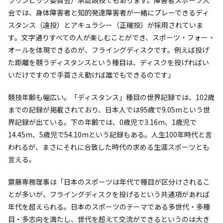
会では、身体障害者と知的発達障害者が一緒にプレーできるディ
スタンス（遠投）とアキュラシー（正確投）が採用されていま
す。文字通りすべての人が楽しむことができ、スポーツ・フォー・
オールを体現できるのが、フライングディスクです。例えば投げ
た距離を競うディスタンスという種目は、ディスクを投げればい
いだけですので手首さえ動けば誰でもできるのです」
競技年齢も幅広い。「ディスタンス」種目の世界記録では、102歳
までの記録が掲載されており、日本人では95歳で9.05mという世
界記録が出ている。下の年齢では、0歳児で3.16m、1歳児で
14.45m、5歳児で54.10mという記録もある。人生100年時代と言
われるが、まさにそれに合致した時代の求める生涯スポーツとも
言える。
齋藤専務理事は「日本のスポーツは年代で種目が区分けされるこ
とが多いが、フライングディスクを投げるという共通項があれば
年代を超えられる。日本のスポーツのテーマである多世代・多種
目・多志向を満たし、世代を超えて交流ができるというのは大き