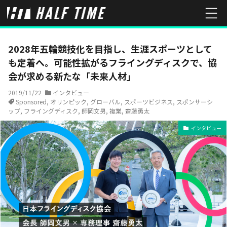
HOME
インタビュー
2028年五輪競技化を目指し、生涯スポーツと
2028年五輪競技化を目指し、生涯スポーツとして
も定着へ――。可能性拡がるフライングディスクで、協
会が求める新たな「未来人材」
2019/11/22
インタビュー
Sponsored
,
オリンピック
,
グローバル
,
スポーツビジネス
,
スポンサーシ
ップ
,
フライングディスク
,
師岡文男
,
複業
,
齋藤勇太
インタビュー