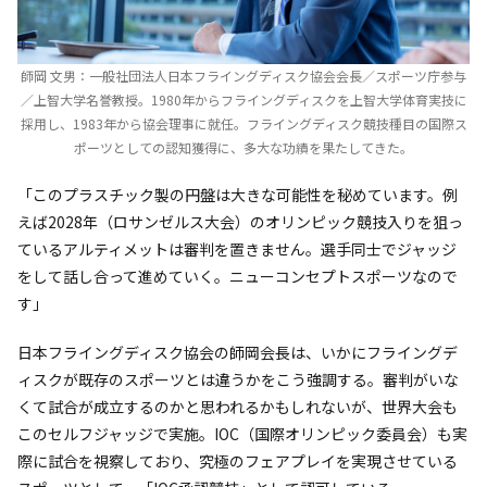
師岡 文男：一般社団法人日本フライングディスク協会会長／スポーツ庁参与
／上智大学名誉教授。1980年からフライングディスクを上智大学体育実技に
採用し、1983年から協会理事に就任。フライングディスク競技種目の国際ス
ポーツとしての認知獲得に、多大な功績を果たしてきた。
「このプラスチック製の円盤は大きな可能性を秘めています。例
えば2028年（ロサンゼルス大会）のオリンピック競技入りを狙っ
ているアルティメットは審判を置きません。選手同士でジャッジ
をして話し合って進めていく。ニューコンセプトスポーツなので
す」
日本フライングディスク協会の師岡会長は、いかにフライングデ
ィスクが既存のスポーツとは違うかをこう強調する。審判がいな
くて試合が成立するのかと思われるかもしれないが、世界大会も
このセルフジャッジで実施。IOC（国際オリンピック委員会）も実
際に試合を視察しており、究極のフェアプレイを実現させている