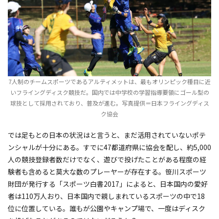
7人制のチームスポーツであるアルティメットは、最もオリンピック種目に近
いフライングディスク競技だ。国内では中学校の学習指導要領にゴール型の
球技として採用されており、普及が進む。写真提供＝日本フライングディス
ク協会
では足もとの日本の状況はと言うと、まだ活用されていないポテ
ンシャルが十分にある。すでに47都道府県に協会を配し、約5,000
人の競技登録者数だけでなく、遊びで投げたことがある程度の経
験者も含めると莫大な数のプレーヤーが存在する。笹川スポーツ
財団が発行する「スポーツ白書2017」によると、日本国内の愛好
者は110万人おり、日本国内で親しまれているスポーツの中で18
位に位置している。誰もが公園やキャンプ場で、一度はディスク