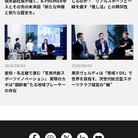
俊彦副社長が描く、B.PREMIER参
じるのか？ リアルスポーツと一
入とその先の未来図「新たな仲間
線を画す「推し活」との類似性
と新たな歴史を」
2026/08/04
2026/08/03
愛知・名古屋で進む「官民共創ス
東京ヴェルディは「育成×DX」で
ポーツイノベーション」 実現のカ
世界を目指す。次世代総合型スポ
ギは“翻訳者”たる地域プレーヤー
ーツクラブ経営の“軸”
の存在