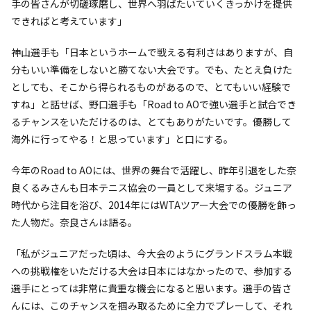
手の皆さんが切磋琢磨し、世界へ羽ばたいていくきっかけを提供
できればと考えています」
神山選手も「日本というホームで戦える有利さはありますが、自
分もいい準備をしないと勝てない大会です。でも、たとえ負けた
としても、そこから得られるものがあるので、とてもいい経験で
すね」と話せば、野口選手も「Road to AOで強い選手と試合でき
るチャンスをいただけるのは、とてもありがたいです。優勝して
海外に行ってやる！と思っています」と口にする。
今年のRoad to AOには、世界の舞台で活躍し、昨年引退をした奈
良くるみさんも日本テニス協会の一員として来場する。ジュニア
時代から注目を浴び、2014年にはWTAツアー大会での優勝を飾っ
た人物だ。奈良さんは語る。
「私がジュニアだった頃は、今大会のようにグランドスラム本戦
への挑戦権をいただける大会は日本にはなかったので、参加する
選手にとっては非常に貴重な機会になると思います。選手の皆さ
んには、このチャンスを掴み取るために全力でプレーして、それ