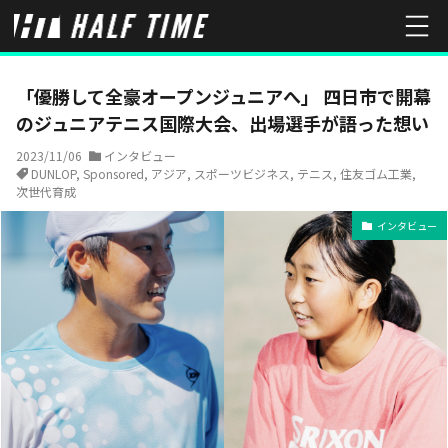
HOME
インタビュー
「優勝して全豪オープンジュニアへ」 四日市
「優勝して全豪オープンジュニアへ」 四日市で開幕
のジュニアテニス国際大会、出場選手が語った想い
2023/11/06
インタビュー
DUNLOP
,
Sponsored
,
アジア
,
スポーツビジネス
,
テニス
,
住友ゴム工業
,
次世代育成
インタビュー