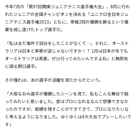
今年7月の「第97回関東ジュニアテニス選手権大会」、8月に行わ
れたジュニアの全国チャンピオンを決める「ユニクロ全日本ジュ
ニアテニス選手権2023」ともに、単複2冠の優勝を飾るという偉
業を成し遂げたトップ選手だ。
「私はまだ海外で試合をしたことがなくて…。それに、オースト
ラリアは日本と季節が逆じゃないですか！？ 1月は日本が冬でも
オーストラリアは真夏。ぜひ行ってみたいんですよね」と無邪気
に語る野口選手。
その憧れは、あの選手の活躍を見たからだという。
「大坂なおみ選手が優勝したシーンを見て、私もこんな舞台で戦
ってみたいと思いました。昔はプロになれるなんて想像できなか
ったのですが、戦績を残すことができてきて、プロになりたいな
と考えるようになりました。ゆくゆくは4大大会でプレーしたいで
す」