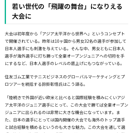
若い世代の「飛躍の舞台」になりえる
大会に
大会は初年度から「アジア太平洋から世界へ」というコンセプト
で開催されている。昨年は10ヶ国から男女32名の選手が参加して
日本人選手にも刺激を与えている。そんな中、男女ともに日本人
選手が海外選手に打ち勝って全豪オープンジュニアへの切符を手
にするなど、日本人選手のレベルの底上げにもつながっている。
住友ゴム工業でテニスビジネスのグローバルマーケティングとプ
ロツアーを統括する鈴掛彰悟氏はこう語る。
「陸続きで外国が近い欧米と比べると国際経験を積みにくいアジ
ア太平洋のジュニア選手にとって、この大会で勝てば全豪オープン
ジュニアに出られるのは非常に大きな機会になっています。ま
た、日本の選手にとっては国内開催の大会でも海外のトップ選手
と試合経験を積めるというのも大きな魅力。この大会を通して選