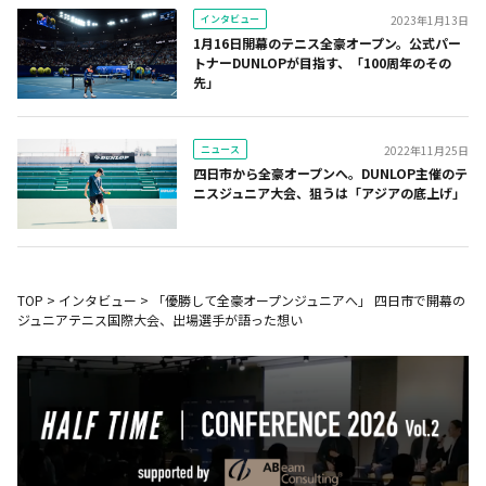
インタビュー
2023年1月13日
1月16日開幕のテニス全豪オープン。公式パー
トナーDUNLOPが目指す、「100周年のその
先」
ニュース
2022年11月25日
四日市から全豪オープンへ。DUNLOP主催のテ
ニスジュニア大会、狙うは「アジアの底上げ」
TOP
>
インタビュー
>
「優勝して全豪オープンジュニアへ」 四日市で開幕の
ジュニアテニス国際大会、出場選手が語った想い