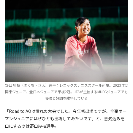
野口 紗枝（のぐち・さえ）選手：レニックステニススクール所属。2023年は
関東ジュニア、全日本ジュニアで単複2冠。JTAが主催するMUFGジュニアでも
優勝と好調を維持している
「Road to AOは憧れの大会でした。今年初出場ですが、全豪オー
プンジュニアにはぜひとも出場してみたいです」と、意気込みを
口にするのは野口紗枝選手。