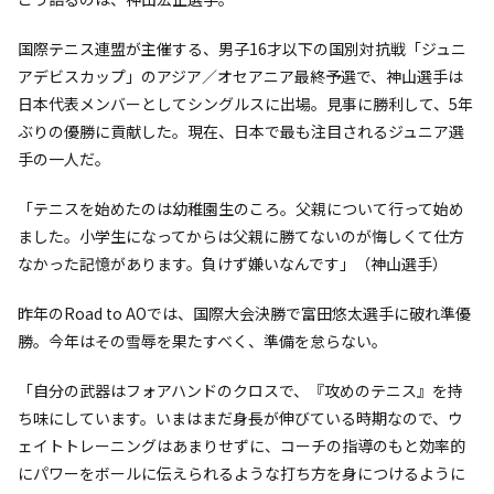
国際テニス連盟が主催する、男子16才以下の国別対抗戦「ジュニ
アデビスカップ」のアジア／オセアニア最終予選で、神山選手は
日本代表メンバーとしてシングルスに出場。見事に勝利して、5年
ぶりの優勝に貢献した。現在、日本で最も注目されるジュニア選
手の一人だ。
「テニスを始めたのは幼稚園生のころ。父親について行って始め
ました。小学生になってからは父親に勝てないのが悔しくて仕方
なかった記憶があります。負けず嫌いなんです」（神山選手）
昨年のRoad to AOでは、国際大会決勝で富田悠太選手に破れ準優
勝。今年はその雪辱を果たすべく、準備を怠らない。
「自分の武器はフォアハンドのクロスで、『攻めのテニス』を持
ち味にしています。いまはまだ身長が伸びている時期なので、ウ
ェイトトレーニングはあまりせずに、コーチの指導のもと効率的
にパワーをボールに伝えられるような打ち方を身につけるように