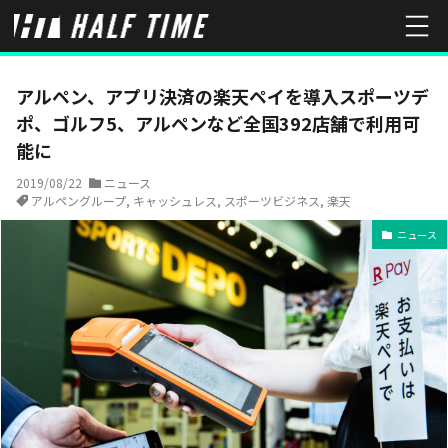
HOME
ニュース
アルペン、アプリ決済の楽天ペイを導入――スポーツ
アルペン、アプリ決済の楽天ペイを導入――スポーツデ
ポ、ゴルフ5、アルペンなど全国392店舗で利用可
能に
2019/08/22
ニュース
アルペングループ
,
キャッシュレス
,
スポーツビジネス
,
楽天
ニュース