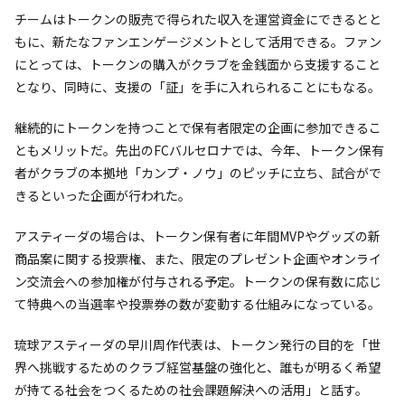
チームはトークンの販売で得られた収入を運営資金にできるとと
もに、新たなファンエンゲージメントとして活用できる。ファン
にとっては、トークンの購入がクラブを金銭面から支援すること
となり、同時に、支援の「証」を手に入れられることにもなる。
継続的にトークンを持つことで保有者限定の企画に参加できるこ
ともメリットだ。先出のFCバルセロナでは、今年、トークン保有
者がクラブの本拠地「カンプ・ノウ」のピッチに立ち、試合がで
きるといった企画が行われた。
アスティーダの場合は、トークン保有者に年間MVPやグッズの新
商品案に関する投票権、また、限定のプレゼント企画やオンライ
ン交流会への参加権が付与される予定。トークンの保有数に応じ
て特典への当選率や投票券の数が変動する仕組みになっている。
琉球アスティーダの早川周作代表は、トークン発行の目的を「世
界へ挑戦するためのクラブ経営基盤の強化と、誰もが明るく希望
が持てる社会をつくるための社会課題解決への活用」と話す。