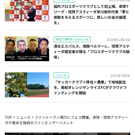
国内プロスポーツクラブとして初上場。卓球T
リーグ・琉球アスティーダ早川周作代表「夢と
感動を与えるスポーツに、新しいお金の循環
を」
HALF TIMEカンファレンス
2020年12月23日
清水エスパルス、湘南ベルマーレ、琉球アステ
ィーダ経営者が語る「プロスポーツクラブの価
値」
ニュース
2021年7月1日
「サッカークラブ×移住×農業」で地域創生
を。南紀オレンジサンライズFCがクラウドフ
ァンディングを開始
TOP
>
ニュース
>
ファントークン発行にフェス開催。卓球・琉球アスティー
ダが進める独自のファンエンゲージメント