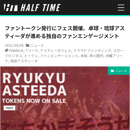
HOME
ニュース
ファントークン発行にフェス開催。卓球・琉球アス
ファントークン発行にフェス開催。卓球・琉球アス
ティーダが進める独自のファンエンゲージメント
2021/08/06
ニュース
FiNANCiE
,
Tリーグ
,
アスティーダフェス
,
クラウドファンディング
,
スポー
ツビジネス
,
トークン
,
ファンエンゲージメント
,
卓球
,
早川周作
,
沖縄アリー
ナ
,
琉球アスティーダ
ニュース