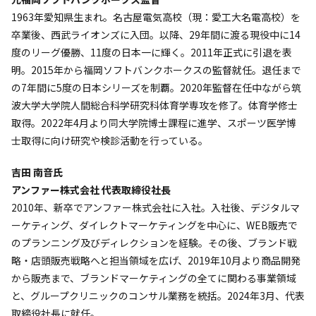
1963年愛知県生まれ。名古屋電気高校（現：愛工大名電高校）を
卒業後、西武ライオンズに入団。以降、29年間に渡る現役中に14
度のリーグ優勝、11度の日本一に輝く。2011年正式に引退を表
明。2015年から福岡ソフトバンクホークスの監督就任。退任まで
の7年間に5度の日本シリーズを制覇。2020年監督在任中ながら筑
波大学大学院人間総合科学研究科体育学専攻を修了。体育学修士
取得。2022年4月より同大学院博士課程に進学、スポーツ医学博
士取得に向け研究や検診活動を行っている。
吉田 南音氏
アンファー株式会社 代表取締役社長
2010年、新卒でアンファー株式会社に入社。入社後、デジタルマ
ーケティング、ダイレクトマーケティングを中心に、WEB販売で
のプランニング及びディレクションを経験。その後、ブランド戦
略・店頭販売戦略へと担当領域を広げ、2019年10月より商品開発
から販売まで、ブランドマーケティングの全てに関わる事業領域
と、グループクリニックのコンサル業務を統括。2024年3月、代表
取締役社長に就任。