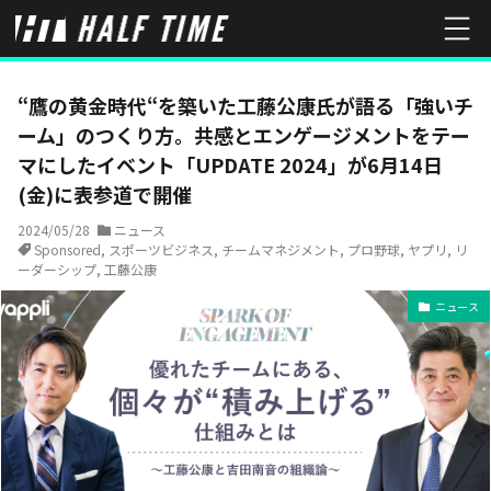
HOME
ニュース
“鷹の黄金時代“を築いた工藤公康氏が語る「強いチー
“鷹の黄金時代“を築いた工藤公康氏が語る「強いチ
ーム」のつくり方。共感とエンゲージメントをテー
マにしたイベント「UPDATE 2024」が6月14日
(金)に表参道で開催
2024/05/28
ニュース
Sponsored
,
スポーツビジネス
,
チームマネジメント
,
プロ野球
,
ヤプリ
,
リ
ーダーシップ
,
工藤公康
ニュース