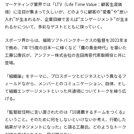
マーケティング業界では「LTV（Life Time Value：顧客生涯価
値）に注目が集まって久しいが、どのように顧客の“愛着”や“思い
入れ”が生まれるか、企業目線で言えば“エンゲージメント”が生ま
れるかについて、多彩なゲストとともに探っていく。
スポーツ界からは、福岡ソフトバンクホークスの監督を2021年ま
で務め、7年で5度の日本一に輝くなど「鷹の黄金時代」を築いた
工藤公康氏が、アンファー株式会社の吉田南音代表取締役と共に
登場。
「組織論」をテーマに、プロスポーツとビジネスという異なるフ
ィールドながら、メンバーとのコミュニケーション、自律、そし
て組織エンゲージメントといった共通項についてトークを繰り広
げる。
「監督就任時に言い渡されたのは『10連覇するチームをつくる』
ということ。そのために何をしないといけないか考え、行動した
結果がマネジメントになった」と語る工藤氏。どのようなトーク