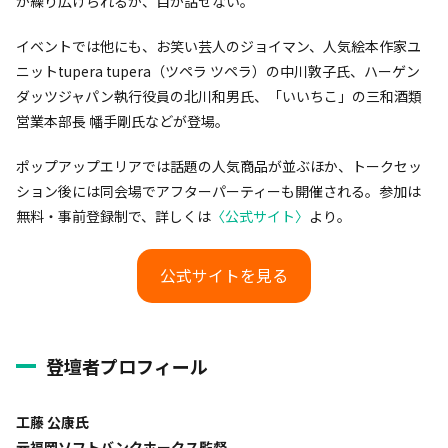
が繰り広げられるか、目が話せない。
イベントでは他にも、お笑い芸人のジョイマン、人気絵本作家ユ
ニットtupera tupera（ツペラ ツペラ）の中川敦子氏、ハーゲン
ダッツジャパン執行役員の北川和男氏、「いいちこ」の三和酒類
営業本部長 幡手剛氏などが登場。
ポップアップエリアでは話題の人気商品が並ぶほか、トークセッ
ション後には同会場でアフターパーティーも開催される。参加は
無料・事前登録制で、詳しくは
〈公式サイト〉
より。
公式サイトを見る
登壇者プロフィール
工藤 公康氏
元福岡ソフトバンクホークス監督