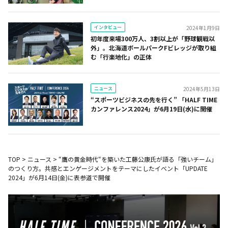
インタビュー
2024年1月9日
初年度来場300万人、3割以上が「野球観戦以
外」。北海道ボールパークFビレッジが取り組
む「行楽地化」の正体
ニュース
2024年5月13日
“スポーツビジネスの先を行く” 「HALF TIME
カンファレンス2024」が6月19日(水)に開催
TOP
>
ニュース
>
“鷹の黄金時代“を築いた工藤公康氏が語る「強いチーム」
のつくり方。共感とエンゲージメントをテーマにしたイベント「UPDATE
2024」が6月14日(金)に表参道で開催