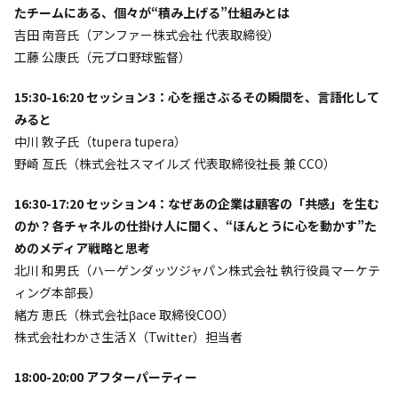
たチームにある、個々が“積み上げる”仕組みとは
吉田 南音氏（アンファー株式会社 代表取締役）
工藤 公康氏（元プロ野球監督）
15:30-16:20 セッション3：心を揺さぶるその瞬間を、言語化して
みると
中川 敦子氏（tupera tupera）
野崎 亙氏（株式会社スマイルズ 代表取締役社長 兼 CCO）
16:30-17:20 セッション4：なぜあの企業は顧客の「共感」を生む
のか？各チャネルの仕掛け人に聞く、“ほんとうに心を動かす”た
めのメディア戦略と思考
北川 和男氏（ハーゲンダッツジャパン株式会社 執行役員マーケテ
ィング本部長）
緒方 恵氏（株式会社βace 取締役COO）
株式会社わかさ生活 X（Twitter）担当者
18:00-20:00 アフターパーティー