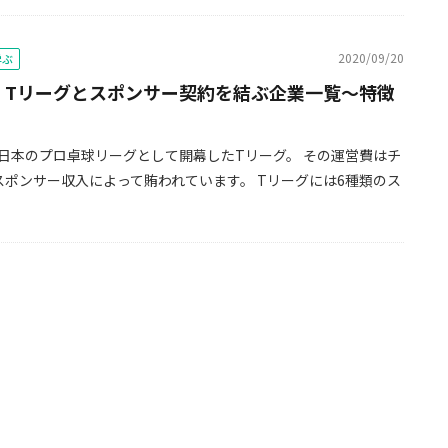
2020/09/20
学ぶ
年】Tリーグとスポンサー契約を結ぶ企業一覧～特徴
月に日本のプロ卓球リーグとして開幕したTリーグ。 その運営費はチ
スポンサー収入によって賄われています。 Tリーグには6種類のス