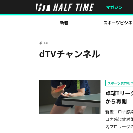
マガジン
新着
スポーツビジネ
TAG
dTVチャンネル
スポーツ業界を
卓球Tリーグ
から再開
新型コロナ感
ロナ感染症対
内プロリーグの