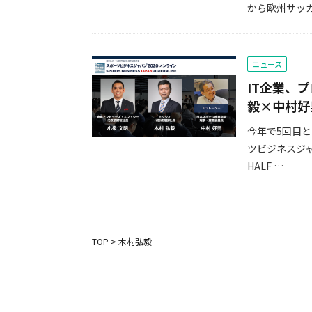
から欧州サッカ
ニュース
IT企業、
毅×中村好
今年で5回目
ツビジネスジャ
HALF …
TOP
>
木村弘毅