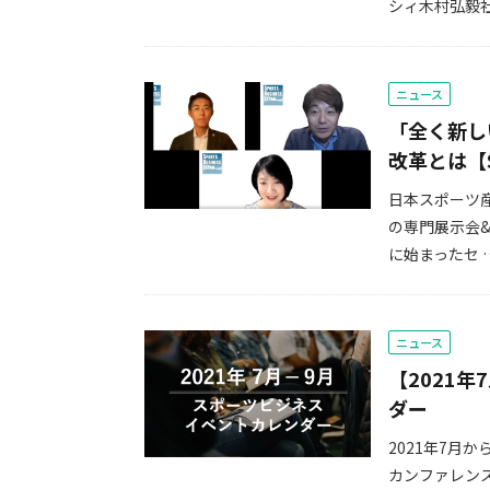
シィ木村弘毅社
ニュース
「全く新し
改革とは【
日本スポーツ
の専門展示会
に始まったセ 
ニュース
【2021
ダー
2021年7月
カンファレン