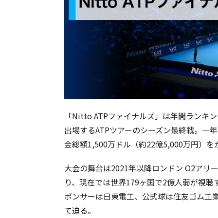
「Nitto ATPファイナルズ」は年間ラン
出場するATPツアーのシーズン最終戦。一
金総額1,500万ドル（約22億5,000万円
大会の舞台は2021年以降ロンドン O2ア
り、現在では世界179ヶ国で2億人弱が視
ポンサーは日東電工、公式球は住友ゴム工業
て迫る。