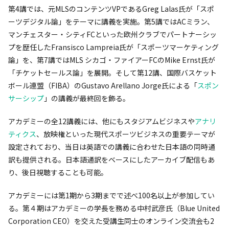
第4講では、元MLSのコンテンツVPであるGreg Lalas氏が「スポ
ーツデジタル論」をテーマに講義を実施。第5講ではACミラン、
マンチェスター・シティFCといった欧州クラブでパートナーシッ
プを歴任したFransisco Lampreia氏が「スポーツマーケティング
論」を、第7講ではMLS シカゴ・ファイアーFCのMike Ernst氏が
「チケットセールス論」を展開。そして第12講、国際バスケット
ボール連盟（FIBA）のGustavo Arellano Jorge氏による「
スポン
サーシップ
」の講義が最終回を飾る。
アカデミーの全12講義には、他にもスタジアムビジネスや
アナリ
ティクス
、放映権といった現代スポーツビジネスの重要テーマが
設定されており、当日は英語での講義に合わせた日本語の同時通
訳も提供される。日本語通訳をベースにしたアーカイブ配信もあ
り、後日視聴することも可能。
アカデミーには第1期から3期までで述べ100名以上が参加してい
る。第４期はアカデミーの学長を務める中村武彦氏（Blue United
Corporation CEO）を交えた受講生同士のオンライン交流会も2