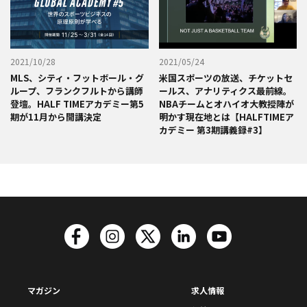
2021/10/28
2021/05/24
MLS、シティ・フットボール・グ
米国スポーツの放送、チケットセ
ループ、フランクフルトから講師
ールス、アナリティクス最前線。
登壇。HALF TIMEアカデミー第5
NBAチームとオハイオ大教授陣が
期が11月から開講決定
明かす現在地とは【HALFTIMEア
カデミー 第3期講義録#3】
マガジン
求人情報