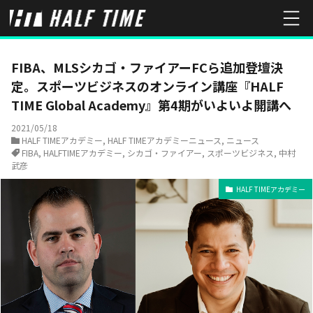
HOME
ニュース
HALF TIMEアカデミー
FIBA、MLSシカゴ・フ
FIBA、MLSシカゴ・ファイアーFCら追加登壇決
定。スポーツビジネスのオンライン講座『HALF
TIME Global Academy』第4期がいよいよ開講へ
2021/05/18
HALF TIMEアカデミー
,
HALF TIMEアカデミーニュース
,
ニュース
FIBA
,
HALFTIMEアカデミー
,
シカゴ・ファイアー
,
スポーツビジネス
,
中村
武彦
HALF TIMEアカデミー