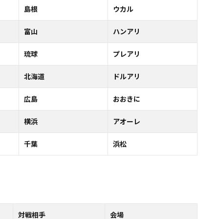
島根
ウカル
富山
ハンアリ
琉球
プレアリ
北海道
ドルアリ
広島
おおきに
横浜
アオーレ
千葉
浜松
対戦相手
会場