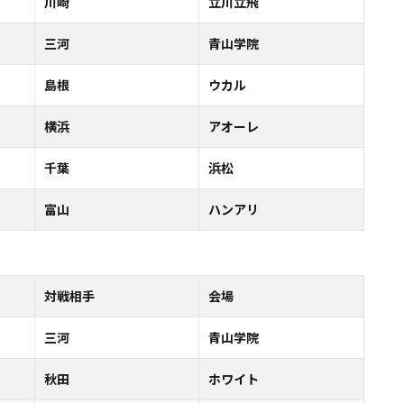
川崎
立川立飛
三河
青山学院
島根
ウカル
横浜
アオーレ
千葉
浜松
富山
ハンアリ
対戦相手
会場
三河
青山学院
秋田
ホワイト