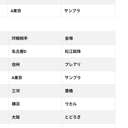
A東京
サンプラ
対戦相手
会場
名古屋D
松江総体
信州
プレアリ
A東京
サンプラ
三河
豊橋
横浜
ウカル
大阪
とどろき