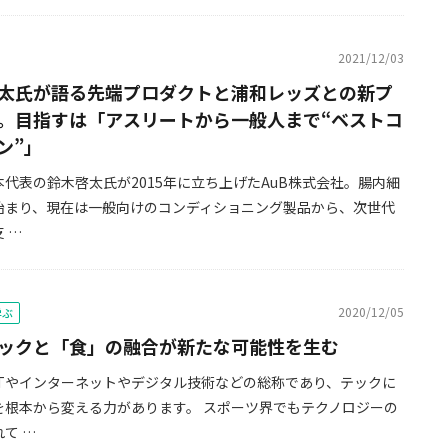
2021/12/03
啓太氏が語る先端プロダクトと浦和レッズとの新プ
。目指すは「アスリートから一般人まで“ベストコ
ン”」
代表の鈴木啓太氏が2015年に立ち上げたAuB株式会社。腸内細
始まり、現在は一般向けのコンディショニング製品から、次世代
 …
2020/12/05
学ぶ
ックと「食」の融合が新たな可能性を生む
ITやインターネットやデジタル技術などの総称であり、テックに
を根本から変える力があります。 スポーツ界でもテクノロジーの
て …