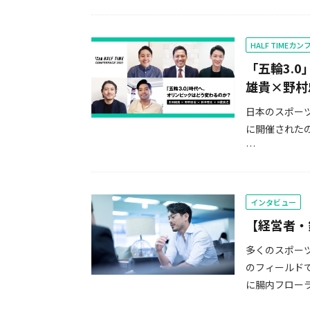
HALF TIMEカ
「五輪3.
雄貴×野村
日本のスポー
に開催されたのが
…
インタビュー
【経営者・
多くのスポー
のフィールド
に腸内フローラ