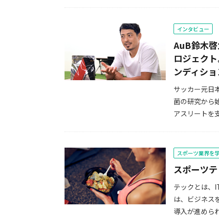
インタビュー
AuB鈴木
ロジェクト
ンディショ
サッカー元日本
菌の研究から
アスリートを支
スポーツ業界を
スポーツテ
テックとは、
は、ビジネス
導入が進められ