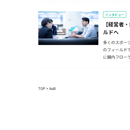
インタビュー
【経営者・
ルドへ
多くのスポー
のフィールド
に腸内フローラ
TOP
>
AuB