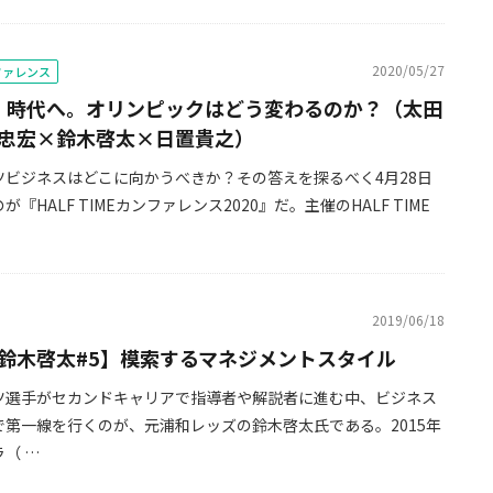
2020/05/27
ンファレンス
0」時代へ。オリンピックはどう変わるのか？（太田
忠宏×鈴木啓太×日置貴之）
ツビジネスはどこに向かうべきか？その答えを探るべく4月28日
『HALF TIMEカンファレンス2020』だ。主催のHALF TIME
2019/06/18
鈴木啓太#5】模索するマネジメントスタイル
ツ選手がセカンドキャリアで指導者や解説者に進む中、ビジネス
で第一線を行くのが、元浦和レッズの鈴木啓太氏である。2015年
（ …