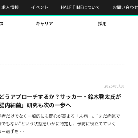
求人情報
イベント
HALF TIMEについて
お問い合わ
ス
キャリア
採用
2025/09/10
どうアプローチするか？サッカー・鈴木啓太氏が
腸内細菌」研究も次の一歩へ
係者だけでなく一般的にも関心が高まる「未病」。“まだ病気で
康でもない”という状態をいかに特定し、予防に役立てていく
ー選手を …