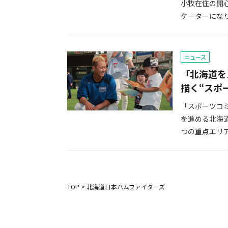
小牧在住の開
ケーターになり
ニュース
「北海道を
描く“スポ
「スポーツコ
を進める北海
つの重点エリア
TOP
>
北海道日本ハムファイターズ