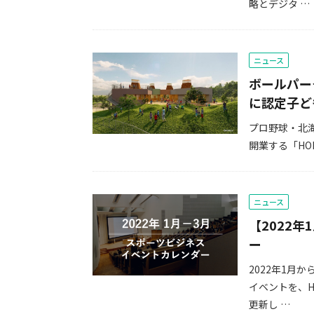
略とデジタ …
ニュース
ボールパー
に認定子ど
プロ野球・北
開業する「HOKK
ニュース
【2022
ー
2022年1月
イベントを、H
更新し …