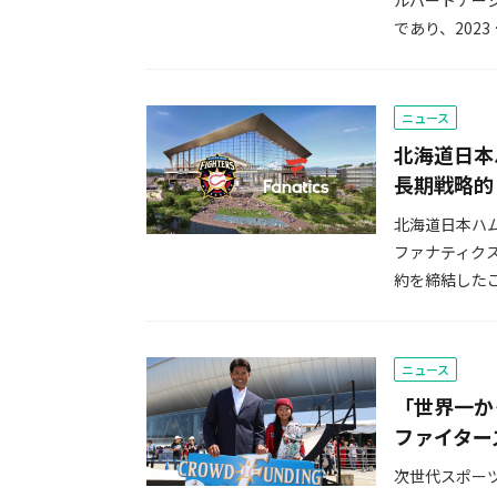
ルパートナー
であり、2023
ニュース
北海道日本
長期戦略的
北海道日本ハ
ファナティク
約を締結したこ
ニュース
「世界一か
ファイター
次世代スポー