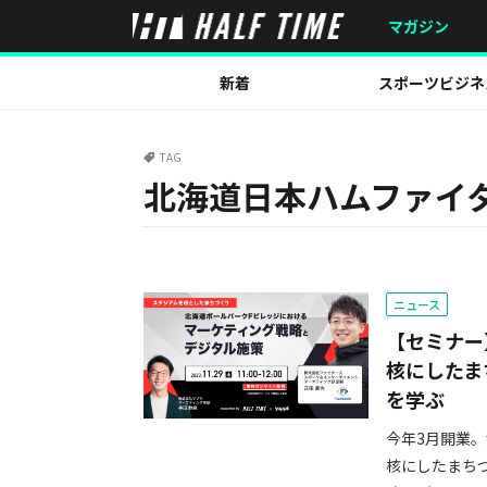
マガジン
新着
スポーツビジネ
TAG
北海道日本ハムファイ
ニュース
【セミナー
核にしたま
を学ぶ
今年3月開業。
核にしたまち