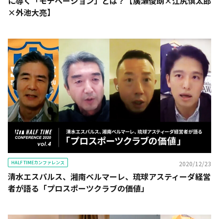
に導く「モチベーション」とは？【廣瀬俊朗×江尻慎太郎
×外池大亮】
HALF TIMEカンファレンス
2020/12/23
清水エスパルス、湘南ベルマーレ、琉球アスティーダ経営
者が語る「プロスポーツクラブの価値」