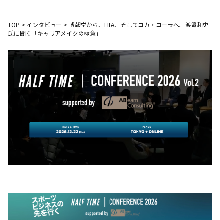
TOP
>
インタビュー
>
博報堂から、FIFA、そしてコカ・コーラへ。渡邉和史
氏に聞く「キャリアメイクの極意」