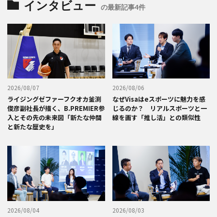
インタビュー
の最新記事4件
2026/08/07
2026/08/06
ライジングゼファーフクオカ釜渕
なぜVisaはeスポーツに魅力を感
俊彦副社長が描く、B.PREMIER参
じるのか？ リアルスポーツと一
入とその先の未来図「新たな仲間
線を画す「推し活」との類似性
と新たな歴史を」
2026/08/04
2026/08/03