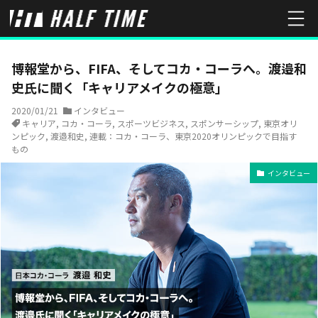
HOME
インタビュー
博報堂から、FIFA、そしてコカ・コーラへ。
博報堂から、FIFA、そしてコカ・コーラへ。渡邉和
史氏に聞く「キャリアメイクの極意」
2020/01/21
インタビュー
キャリア
,
コカ・コーラ
,
スポーツビジネス
,
スポンサーシップ
,
東京オリ
ンピック
,
渡邉和史
,
連載：コカ・コーラ、東京2020オリンピックで目指す
もの
インタビュー