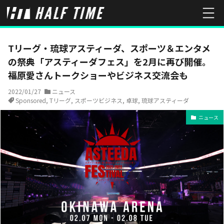
HOME
ニュース
Tリーグ・琉球アスティーダ、スポーツ＆エンタメ
Tリーグ・琉球アスティーダ、スポーツ＆エンタメ
の祭典「アスティーダフェス」を2月に再び開催。
福原愛さんトークショーやビジネス交流会も
2022/01/27
ニュース
Sponsored
,
Tリーグ
,
スポーツビジネス
,
卓球
,
琉球アスティーダ
ニュース