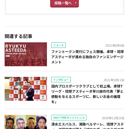
投稿一覧へ
関連する記事
ニュース
2021年8月6日
ファントークン発行にフェス開催。卓球・琉球
アスティーダが進める独自のファンエンゲージ
メント
インタビュー
2021年5月12日
国内プロスポーツクラブとして初上場。卓球T
リーグ・琉球アスティーダ早川周作代表「夢と
感動を与えるスポーツに、新しいお金の循環
を」
HALF TIMEカンファレンス
2020年12月23日
清水エスパルス、湘南ベルマーレ、琉球アステ