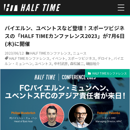
HOME
ニュース
HALF TIMEカンファレンス
バイエルン、ユベント
バイエルン、ユベントスなど登壇！スポーツビジネ
スの「HALF TIMEカンファレンス2023」が7月6日
(木)に開催
2023/06/12
HALF TIMEカンファレンス
,
ニュース
HALF TIMEカンファレンス
,
イベント
,
スポーツビジネス
,
デロイト
,
バイエ
ルン・ミュンヘン
,
ユベントス
,
中村武彦
,
森松誠二
,
磯田裕介
HALF TIMEカンファレンス