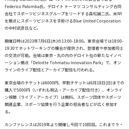
Federico Palomba氏、デロイト トーマツ コンサルティング合同
会社でスポーツビジネスグループをリードする森松誠二氏、米NY
を拠点にスポーツビジネスを手掛けるBlue United Corporation
の中村武彦氏など。
開催日時は2023年7月6日(木)の13:00-18:00。東京会場では18:00-
19:30でネットワーキングの機会が提供され、登壇者や参加者同士
の交流が可能。会場は東京・丸の内のデロイト社の新たなイノベ
ーション拠点「Deloitte Tohmatsu Innovation Park」で、オン
ラインのライブ配信とアーカイブ配信も行われる。
東京会場のチケットは6000円、早割チケットは6月18日(日)までの
購入で5000円（いずれも税込・アーカイブ配信付き）、オンライ
ン視聴（ライブ・アーカイブ）は無料。スポーツ団体やスポーツ
関連企業、スポーツ協賛を行う企業の担当者などが広く参加す
る。
カンファレンスは2019年より開催し今回で10回目。これまでラ・