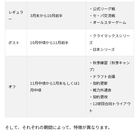
・公式リーグ戦
レギュラ
3月末から10月前半
・セ・パ交流戦
ー
・オールスターゲーム
・クライマックスシリー
ポスト
10月中頃から11月前半
ズ
・日本シリーズ
・秋季練習（秋季キャン
プ）
・ドラフト会議
11月中頃から1月末もしくは1
・契約更新
オフ
月中頃
・戦力外通告
・契約更改
・12球団合同トライアウ
ト
そして、それぞれの期間によって、特徴が異なります。