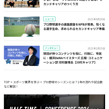
カンドキャリアのつくり方
ニュース
2021年6月29日
プロ野球選手の進路調査をNPBが発表。短くな
る選手生命、求められるセカンドキャリア準備
インタビュー
2021年2月25日
球団が持つコンテンツを街に、行政に、市民
に：横浜DeNAベイスターズ 広報･コミュニケ
ーション部 河村康博氏【30代キャリア】
TOP
>
スポーツ業界を学ぶ
>
プロ野球のシーズンとは？1年の流れや試合数
など解説！