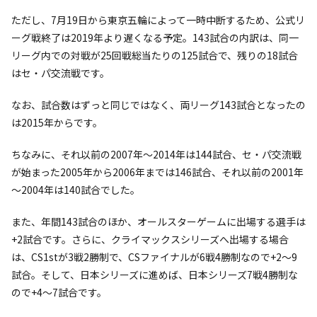
ただし、7月19日から東京五輪によって一時中断するため、公式リ
ーグ戦終了は2019年より遅くなる予定。143試合の内訳は、同一
リーグ内での対戦が25回戦総当たりの125試合で、残りの18試合
はセ・パ交流戦です。
なお、試合数はずっと同じではなく、両リーグ143試合となったの
は2015年からです。
ちなみに、それ以前の2007年～2014年は144試合、セ・パ交流戦
が始まった2005年から2006年までは146試合、それ以前の2001年
～2004年は140試合でした。
また、年間143試合のほか、オールスターゲームに出場する選手は
+2試合です。さらに、クライマックスシリーズへ出場する場合
は、CS1stが3戦2勝制で、CSファイナルが6戦4勝制なので+2～9
試合。そして、日本シリーズに進めば、日本シリーズ7戦4勝制な
ので+4～7試合です。