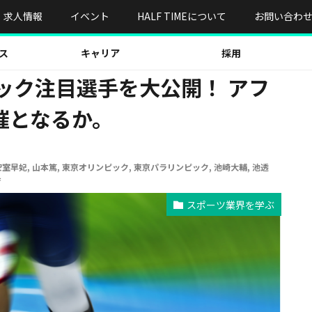
ク注目選手を大公開！ アフターコロナの希望の開催となるか。
求人情報
イベント
HALF TIMEについて
お問い合わ
ス
キャリア
採用
ック注目選手を大公開！ アフ
催となるか。
安室早妃
,
山本篤
,
東京オリンピック
,
東京パラリンピック
,
池崎大輔
,
池透
香
スポーツ業界を学ぶ