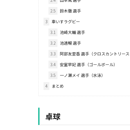
2.4
山本篤 選手
2.5
鈴木徹 選手
3
車いすラグビー
3.1
池崎大輔 選手
3.2
池透暢 選手
3.3
阿部友里香 選手（クロスカントリー
3.4
安室早妃 選手（ゴールボール）
3.5
一ノ瀬メイ 選手（水泳）
4
まとめ
卓球