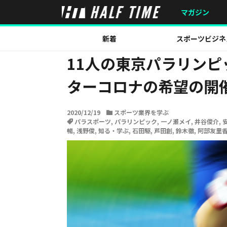
HOME
スポーツ業界を学ぶ
11人の東京パラリンピッ
マガジン
新着
スポーツビジネ
11人の東京パラリンピ
ターコロナの希望の開
2020/12/19
スポーツ業界を学ぶ
パラスポーツ
,
パラリンピック
,
一ノ瀬メイ
,
井谷俊介
,
暢
,
浅野俊
,
知る・学ぶ
,
石田駆
,
芦田創
,
鈴木徹
,
阿部友里