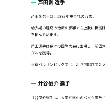
芦田創 選手
芦田創選手は、1993年生まれの27歳。
幼少期の腫瘍の治療の影響で右上肢に機能
を積んでいます。
芦田選手は数々の国際大会に出場し、前回大
ダルを獲得。
東京パラリンピックでは、走り幅跳びで金
井谷俊介 選手
井谷俊介選手は、大学在学中のバイク事故