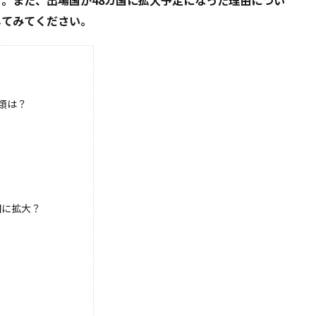
。また、出場国が48カ国に拡大予定になった理由につい
してみてください。
類は？
国に拡大？