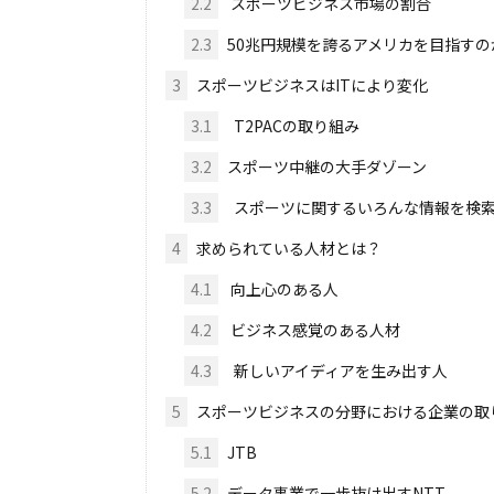
2.2
スポーツビジネス市場の割合
2.3
50兆円規模を誇るアメリカを目指すの
3
スポーツビジネスはITにより変化
3.1
T2PACの取り組み
3.2
スポーツ中継の大手ダゾーン
3.3
スポーツに関するいろんな情報を検索
4
求められている人材とは？
4.1
向上心のある人
4.2
ビジネス感覚のある人材
4.3
新しいアイディアを生み出す人
5
スポーツビジネスの分野における企業の取
5.1
JTB
5.2
データ事業で一歩抜け出すNTT