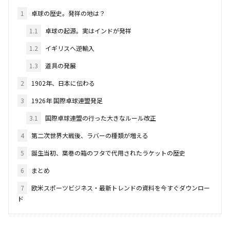
1
卓球の歴史。発祥の地は？
1.1
卓球の起源。実はインドが発祥
1.2
イギリスへ逆輸入
1.3
道具の発展
2
1902年、日本に伝わる
3
1926年 国際卓球連盟発足
3.1
国際卓球連盟の行った大きなルール改正
4
第二次世界大戦後、ラバーの種類が増える
5
誕生当初、葉巻の箱のフタで代用されたラケットの歴史
6
まとめ
7
欧米スポーツビジネス・最新トレンドの資料を今すぐダウンロー
ド