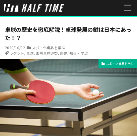
HOME
スポーツ業界を学ぶ
卓球の歴史を徹底解説！卓球発展の鍵
卓球の歴史を徹底解説！卓球発展の鍵は日本にあっ
た！？
2020/10/12
スポーツ業界を学ぶ
ラケット
,
卓球
,
国際卓球連盟
,
歴史
,
知る・学ぶ
スポーツ業界を学ぶ