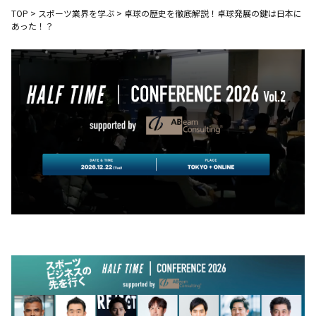
TOP
>
スポーツ業界を学ぶ
>
卓球の歴史を徹底解説！卓球発展の鍵は日本に
あった！？