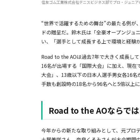
住友ゴム工業株式会社テニスビジネス部でプロ・ジュニアのツア
“世界で活躍するための舞台”の最たる例が
ドの贈呈だ。鈴木氏は「全豪オープンジュ
い、「選手として成長する上で環境と経験
Road to the AOは過去7年で大きく
16名が出場する「国際大会」に加え、現在
大会」、13歳以下の日本人選手男女各16名
手数も創設時の18名から96名へと5倍以上
Road to the AOな
今年からの新たな取り組みとして、元プロテ
土居美咲さん、奈良くるみさんが大会期間