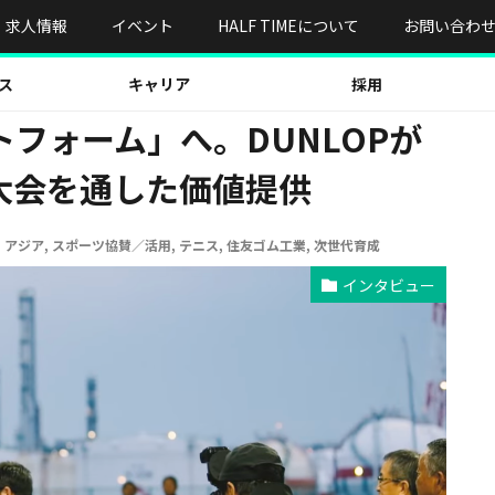
」へ。DUNLOPが目指すジュニアテニス大会を通した価値提供
求人情報
イベント
HALF TIMEについて
お問い合わ
ス
キャリア
採用
フォーム」へ。DUNLOPが
大会を通した価値提供
,
アジア
,
スポーツ協賛／活用
,
テニス
,
住友ゴム工業
,
次世代育成
インタビュー