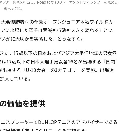
ー業務を担当し、Road to the AOトーナメントディレクターを務める
鈴木文哉氏
、大会優勝者への全豪オープンジュニア本戦ワイルドカー
ニアに出場した選手は意識も行動も大きく変わる」とい
がいかに大切かを実感した」とうなずく。
成長してきた。17歳以下の日本およびアジア太平洋地域の男女各
では17歳以下の日本人選手男女各16名が出場する「国内
が出場する「U-13大会」の3カテゴリーを実施。出場選
に拡大している。
らではの価値を提供
ニスプレーヤーでDUNLOPテニスのアドバイザーである
中に出場選手向けにクリニックを実施する。