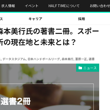
書二冊。スポーツビジネスとデータ分析の現在地と未来とは？
求人情報
イベント
HALF TIMEについて
お問い合わ
ス
キャリア
採用
森本美行氏の著書二冊。スポー
析の現在地と未来とは？
ス
,
データスタジアム
,
日本ハンドボールリーグ
,
森本美行
,
葦原一正
,
選書
ニュース