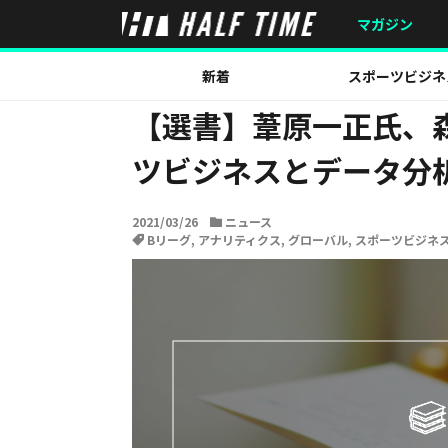
HOME
ニュース
【選書】葦原一正氏、森本美行氏の著
マガジン
新着
スポーツビジネ
【選書】葦原一正氏、
ツビジネスとデータ分
2021/03/26
ニュース
Bリーグ
,
アナリティクス
,
グローバル
,
スポーツビジネ